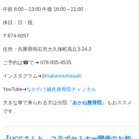
午前
8:00
～
13:00
午後
16:00
～
21:00
休日：日・祝
〒
674-0057
住所：
兵庫県明石市大久保町高丘
3-24-2
ご予約は
☎
で
➜ 078-935-4535
インスタグラム
➜
@nakanoumasaki
YouTube➜
なかのう鍼灸接骨院チャンネル
大きな車で来られる方は分院『
あかね整骨院
』もおススメ
です．
【UCCさんと、コラボセミナー開催のお知