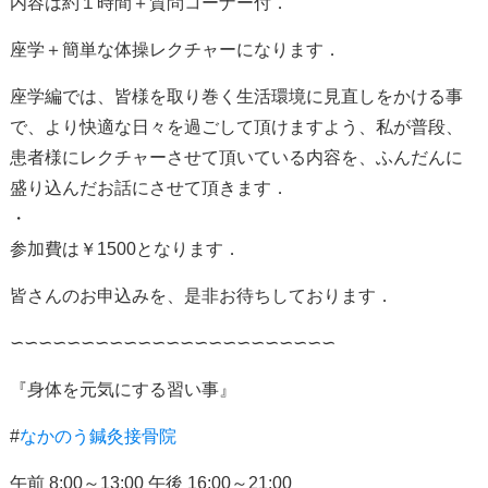
内容は約１時間＋質問コーナー付．
座学＋簡単な体操レクチャーになります．
座学編では、皆様を取り巻く生活環境に見直しをかける事
で、より快適な日々を過ごして頂けますよう、私が普段、
患者様にレクチャーさせて頂いている内容を、ふんだんに
盛り込んだお話にさせて頂きます．
・
参加費は￥1500となります．
皆さんのお申込みを、是非お待ちしております．
∽∽∽∽∽∽∽∽∽∽∽∽∽∽∽∽∽∽∽∽∽∽∽
『身体を元気にする習い事』
#
なかのう鍼灸接骨院
午前
8:00
～
13:00
午後
16:00
～
21:00