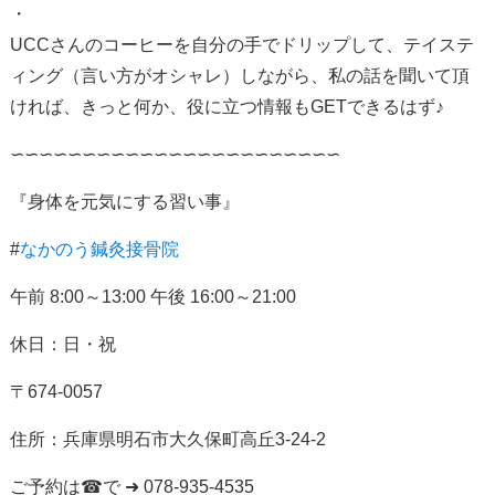
・
UCCさんのコーヒーを自分の手でドリップして、テイステ
ィング（言い方がオシャレ）しながら、私の話を聞いて頂
ければ、きっと何か、役に立つ情報もGETできるはず♪
∽∽∽∽∽∽∽∽∽∽∽∽∽∽∽∽∽∽∽∽∽∽∽
『身体を元気にする習い事』
#
なかのう鍼灸接骨院
午前
8:00
～
13:00
午後
16:00
～
21:00
休日：日・祝
〒
674-0057
住所：
兵庫県明石市大久保町高丘
3-24-2
ご予約は
☎
で
➜ 078-935-4535