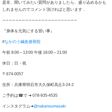
是非、聞いてみたい質問がありましたら、盛り込めるかも
しれませんのでコメント頂ければと思います．
∽∽∽∽∽∽∽∽∽∽∽∽∽∽∽∽∽∽∽∽∽∽∽
『身体を元気にする習い事』
#
なかのう鍼灸接骨院
午前
8:00
～
13:00
午後
16:00
～
21:00
休日：日・祝
〒
674-0057
住所：
兵庫県明石市大久保町高丘
3-24-2
ご予約は
☎
で
➜ 078-935-4535
インスタグラム
➜
@nakanoumasaki