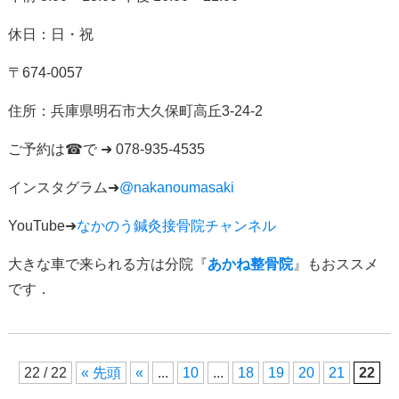
休日：日・祝
〒
674-0057
住所：
兵庫県明石市大久保町高丘
3-24-2
ご予約は
☎
で
➜ 078-935-4535
インスタグラム
➜
@nakanoumasaki
YouTube➜
なかのう鍼灸接骨院チャンネル
大きな車で来られる方は分院『
あかね整骨院
』もおススメ
です．
22 / 22
« 先頭
«
...
10
...
18
19
20
21
22