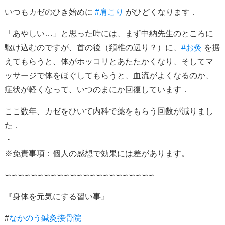
いつもカゼのひき始めに
#肩こり
がひどくなります．
「あやしい…」と思った時には、まず中納先生のところに
駆け込むのですが、首の後（頚椎の辺り？）に、
#お灸
を据
えてもらうと、体がホッコリとあたたかくなり、そしてマ
ッサージで体をほぐしてもらうと、血流がよくなるのか、
症状が軽くなって、いつのまにか回復しています．
ここ数年、カゼをひいて内科で薬をもらう回数が減りまし
た．
・
※免責事項：個人の感想で効果には差があります。
∽∽∽∽∽∽∽∽∽∽∽∽∽∽∽∽∽∽∽∽∽∽∽
『身体を元気にする習い事』
#
なかのう鍼灸接骨院