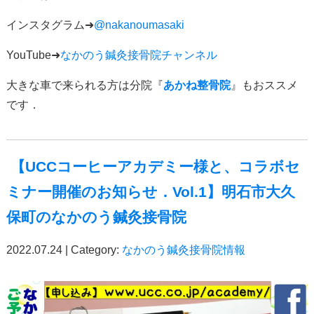
インスタグラム
➜
@nakanoumasaki
YouTube➜
なかのう鍼灸接骨院チャンネル
大きな車で来られる方は分院『
あかね整骨院
』もおススメ
です．
【UCCコーヒーアカデミー様と、コラボセ
ミナー開催のお知らせ．Vol.1】明石市大久
保町のなかのう鍼灸接骨院
2022.07.24 | Category:
なかのう鍼灸接骨院情報