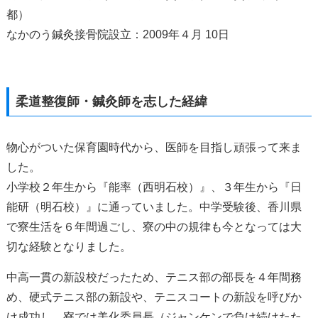
都）
なかのう鍼灸接骨院設立：2009年４月 10日
柔道整復師・鍼灸師を志した経緯
物心がついた保育園時代から、医師を目指し頑張って来ま
した。
小学校２年生から『能率（西明石校）』、３年生から『日
能研（明石校）』に通っていました。中学受験後、香川県
で寮生活を６年間過ごし、寮の中の規律も今となっては大
切な経験となりました。
中高一貫の新設校だったため、テニス部の部長を４年間務
め、硬式テニス部の新設や、テニスコートの新設を呼びか
け成功し、寮では美化委員長（ジャンケンで負け続けたた