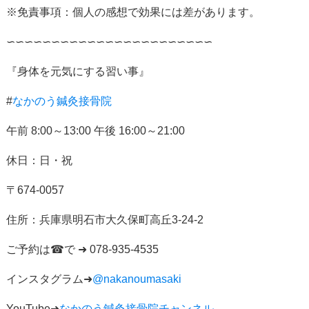
※免責事項：個人の感想で効果には差があります。
∽∽∽∽∽∽∽∽∽∽∽∽∽∽∽∽∽∽∽∽∽∽∽
『身体を元気にする習い事』
#
なかのう鍼灸接骨院
午前
8:00
～
13:00
午後
16:00
～
21:00
休日：日・祝
〒
674-0057
住所：
兵庫県明石市大久保町高丘
3-24-2
ご予約は
☎
で
➜ 078-935-4535
インスタグラム
➜
@nakanoumasaki
YouTube➜
なかのう鍼灸接骨院チャンネル