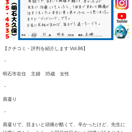
【クチコミ・評判を紹介します
Vol.86
】
・
明石市在住 主婦
35
歳 女性
・
肩凝り
・
肩凝りで、目まいと頭痛が酷くて、辛かったけど、先生に