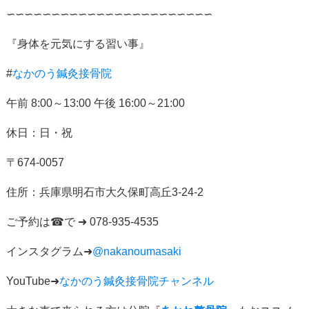
∽∽∽∽∽∽∽∽∽∽∽∽∽∽∽∽∽∽∽∽∽∽∽
『身体を元気にする習い事』
#
なかのう鍼灸接骨院
午前
8:00
～
13:00
午後
16:00
～
21:00
休日：日・祝
〒
674-0057
住所：
兵庫県明石市大久保町高丘
3-24-2
ご予約は
☎
で
➜ 078-935-4535
インスタグラム
➜
@nakanoumasaki
YouTube➜
なかのう鍼灸接骨院チャンネル