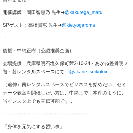
開催講師：岡田智恵乃 先生➜
@kakurega_maru
SPゲスト：高橋貴恵 先生➜
@kie.yogaroma
・
後援：中納正樹（公認推奨企画）
会場提供：兵庫県明石塩久保町茜
2-10-24
・あかね整骨院２
階・茜レンタルスペースにて．
@akane_seikotuin
（追伸）茜レンタルスペースでビジネスを始めたい、セミ
ナーや教室を開催したい方は、中納まで．本件のように、
当インスタ上でも宣伝可能です．
∽∽∽∽∽∽∽∽∽∽∽∽∽∽∽∽∽∽∽∽∽∽∽
『身体を元気にする習い事』