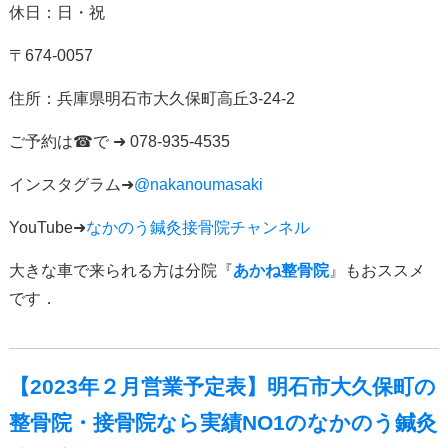
休日：日・祝
〒
674-0057
住所：
兵庫県明石市大久保町高丘
3-24-2
ご予約は
☎
で
➜ 078-935-4535
インスタグラム
➜
@nakanoumasaki
YouTube➜
なかのう鍼灸接骨院チャンネル
大きな車で来られる方は分院『
あかね整骨院
』もおススメ
です．
【2023年２月営業予定表】明石市大久保町の
整骨院・接骨院なら実績NO1のなかのう鍼灸