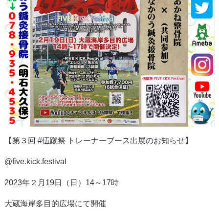
【第３回
#
伍蹴祭 トレーナーブース出展のお知らせ】
@five.kick.festival
2023年２月
19
日（日）
14
～
17
時
大蔵海岸多目的広場にて開催