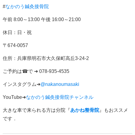
#
なかのう鍼灸接骨院
午前
8:00
～
13:00
午後
16:00
～
21:00
休日：日・祝
〒
674-0057
住所：
兵庫県明石市大久保町高丘
3-24-2
ご予約は
☎
で
➜ 078-935-4535
インスタグラム
➜
@nakanoumasaki
YouTube➜
なかのう鍼灸接骨院チャンネル
大きな車で来られる方は分院『
あかね整骨院
』もおススメ
です．