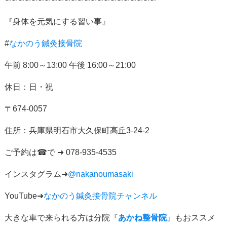
『身体を元気にする習い事』
#
なかのう鍼灸接骨院
午前
8:00
～
13:00
午後
16:00
～
21:00
休日：日・祝
〒
674-0057
住所：
兵庫県明石市大久保町高丘
3-24-2
ご予約は
☎
で
➜ 078-935-4535
インスタグラム
➜
@nakanoumasaki
YouTube➜
なかのう鍼灸接骨院チャンネル
大きな車で来られる方は分院『
あかね整骨院
』もおススメ