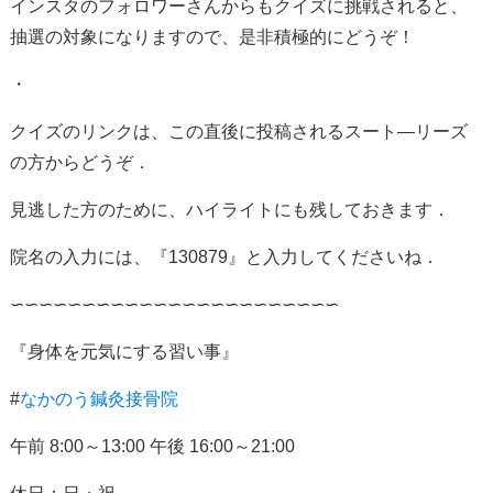
インスタのフォロワーさんからもクイズに挑戦されると、
抽選の対象になりますので、是非積極的にどうぞ！
・
クイズのリンクは、この直後に投稿されるスート―リーズ
の方からどうぞ．
見逃した方のために、ハイライトにも残しておきます．
院名の入力には、『
130879
』と入力してくださいね．
∽∽∽∽∽∽∽∽∽∽∽∽∽∽∽∽∽∽∽∽∽∽∽
『身体を元気にする習い事』
#
なかのう鍼灸接骨院
午前
8:00
～
13:00
午後
16:00
～
21:00