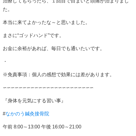
治療してもらったら、１回目で目まいと頭痛が治まりまし
た。
本当に来てよかったな～と思いました。
まさに“ゴッドハンド”です。
お金に余裕があれば、毎日でも通いたいです。
・
※免責事項：個人の感想で効果には差があります。
∽∽∽∽∽∽∽∽∽∽∽∽∽∽∽∽∽∽∽∽∽∽∽
『身体を元気にする習い事』
#
なかのう鍼灸接骨院
午前
8:00
～
13:00
午後
16:00
～
21:00