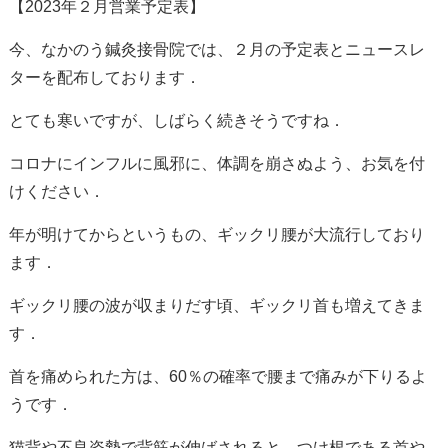
【
2023
年２月営業予定表】
今、なかのう鍼灸接骨院では、２月の予定表とニュースレ
ターを配布しております．
とても寒いですが、しばらく続きそうですね．
コロナにインフルに風邪に、体調を崩さぬよう、お気を付
けください．
年が明けてからというもの、ギックリ腰が大流行しており
ます．
ギックリ腰の波が収まりだす頃、ギックリ首も増えてきま
す．
首を痛められた方は、
60
％の確率で腰まで痛みが下りるよ
うです．
猫背や不良姿勢で背筋が伸ばされると、つけ根である首や