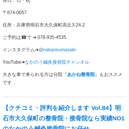
休日：日・祝
〒
674-0057
住所：
兵庫県明石市大久保町高丘
3-24-2
ご予約は
☎
で
➜ 078-935-4535
インスタグラム
➜
@nakanoumasaki
YouTube➜
なかのう鍼灸接骨院チャンネル
大きな車で来られる方は分院『
あかね整骨院
』もおススメ
です．
【クチコミ・評判を紹介します Vol.84】明
石市大久保町の整骨院・接骨院なら実績NO1
のなかのう鍼灸接骨院にお任せ．