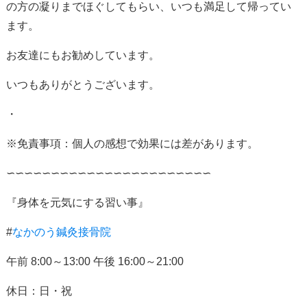
の方の凝りまでほぐしてもらい、いつも満足して帰ってい
ます。
お友達にもお勧めしています。
いつもありがとうございます。
・
※免責事項：個人の感想で効果には差があります。
∽∽∽∽∽∽∽∽∽∽∽∽∽∽∽∽∽∽∽∽∽∽∽
『身体を元気にする習い事』
#
なかのう鍼灸接骨院
午前
8:00
～
13:00
午後
16:00
～
21:00
休日：日・祝