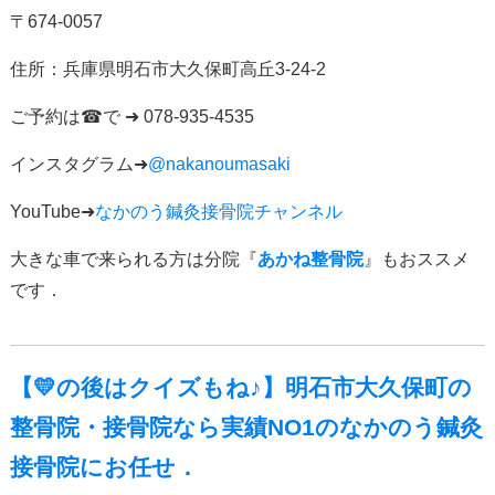
〒
674-0057
住所：
兵庫県明石市大久保町高丘
3-24-2
ご予約は
☎
で
➜ 078-935-4535
インスタグラム
➜
@nakanoumasaki
YouTube➜
なかのう鍼灸接骨院チャンネル
大きな車で来られる方は分院『
あかね整骨院
』もおススメ
です．
【💛の後はクイズもね♪】明石市大久保町の
整骨院・接骨院なら実績NO1のなかのう鍼灸
接骨院にお任せ．