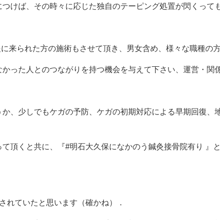
につけば、その時々に応じた独自のテーピング処置が閃くって
援に来られた方の施術もさせて頂き、男女含め、様々な職種の
なかった人とのつながりを持つ機会を与えて下さい、運営・関
うか、少しでもケガの予防、ケガの初期対応による早期回復、
って頂くと共に、『
#
明石大久保になかのう鍼灸接骨院有り 』
されていたと思います（確かね）．