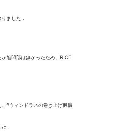
おりました．
たが陥凹部は無かったため、
RICE
え、
#
ウィンドラスの巻き上げ機構
した．