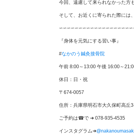
今回、遠慮して来られなかった方
そして、お近くに寄られた際には
∽∽∽∽∽∽∽∽∽∽∽∽∽∽∽∽∽∽∽
『身体を元気にする習い事』
#
なかのう鍼灸接骨院
午前
8:00
～
13:00
午後
16:00
～
21:0
休日：日・祝
〒
674-0057
住所：
兵庫県明石市大久保町高丘
3
ご予約は
☎
で
➜ 078-935-4535
インスタグラム
➜
@nakanoumasak