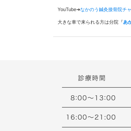
YouTube➜
なかのう鍼灸接骨院チ
大きな車で来られる方は分院『
あ