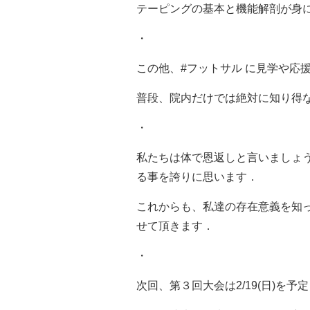
テーピングの基本と機能解剖が身
・
この他、
#
フットサル に見学や応
普段、院内だけでは絶対に知り得
・
私たちは体で恩返しと言いましょ
る事を誇りに思います．
これからも、私達の存在意義を知
せて頂きます．
・
次回、第３回大会は
2/19(
日
)
を予定