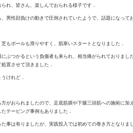
おられ、皆さん、楽しんでおられる様子です．
も、男性顔負けの動きで圧倒されていたようで、話題になって
、芝もボールも滑りやすく、肌寒いスタートとなりました．
腿にぶつかるという負傷者も来られ、相当痛がられておりまし
て処置させて頂きました．
ょうけれど．
る方がおられましたので、足底筋膜や下腿三頭筋への施術に加
したテーピング事例もありました．
った事は有りましたが、実践投入では初めての巻き方となりま