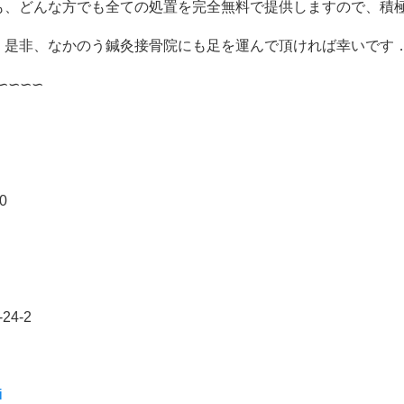
も、どんな方でも全ての処置を完全無料で提供しますので、積
、是非、なかのう鍼灸接骨院にも足を運んで頂ければ幸いです
∽∽∽∽
0
-24-2
i