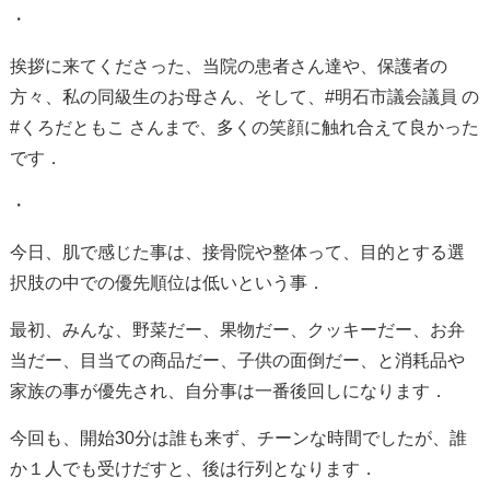
・
挨拶に来てくださった、当院の患者さん達や、保護者の
方々、私の同級生のお母さん、そして、
#
明石市議会議員 の
#
くろだともこ さんまで、多くの笑顔に触れ合えて良かった
です．
・
今日、肌で感じた事は、接骨院や整体って、目的とする選
択肢の中での優先順位は低いという事．
最初、みんな、野菜だー、果物だー、クッキーだー、お弁
当だー、目当ての商品だー、子供の面倒だー、と消耗品や
家族の事が優先され、自分事は一番後回しになります．
今回も、開始
30
分は誰も来ず、チーンな時間でしたが、誰
か１人でも受けだすと、後は行列となります．