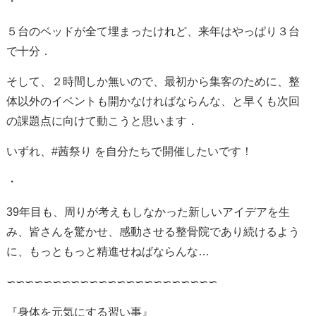
・
５台のベッドが全て埋まったけれど、来年はやっぱり３台
で十分．
そして、２時間しか無いので、最初から集客のために、整
体以外のイベントも開かなければならんな、と早くも次回
の課題点に向けて動こうと思います．
いずれ、
#
茜祭り を自分たちで開催したいです！
・
39年目も、周りが考えもしなかった新しいアイデアを生
み、皆さんを驚かせ、感動させる整骨院であり続けるよう
に、もっともっと精進せねばならんな…
∽∽∽∽∽∽∽∽∽∽∽∽∽∽∽∽∽∽∽∽∽∽∽
『身体を元気にする習い事』