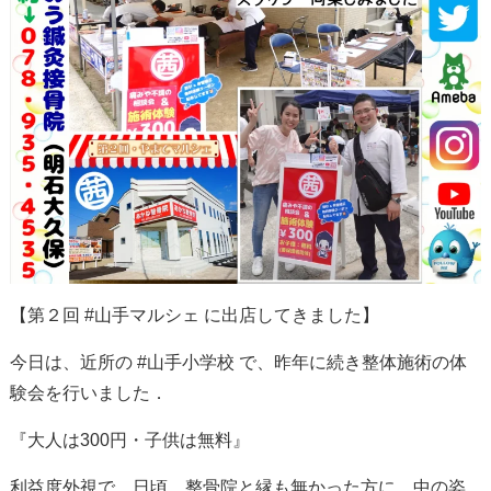
【第２回
#
山手マルシェ に出店してきました】
今日は、近所の
#
山手小学校 で、昨年に続き整体施術の体
験会を行いました．
『大人は
300
円・子供は無料』
利益度外視で、日頃、整骨院と縁も無かった方に、中の姿