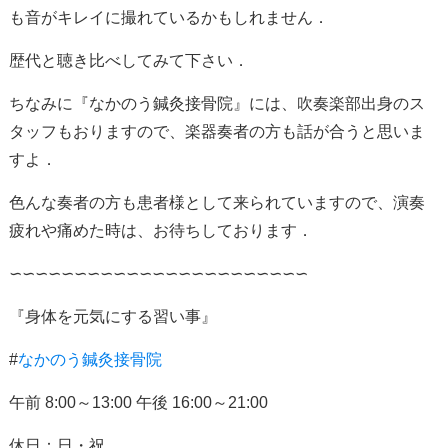
も音がキレイに撮れているかもしれません．
歴代と聴き比べしてみて下さい．
ちなみに『なかのう鍼灸接骨院』には、吹奏楽部出身のス
タッフもおりますので、楽器奏者の方も話が合うと思いま
すよ．
色んな奏者の方も患者様として来られていますので、演奏
疲れや痛めた時は、お待ちしております．
∽∽∽∽∽∽∽∽∽∽∽∽∽∽∽∽∽∽∽∽∽∽∽
『身体を元気にする習い事』
#
なかのう鍼灸接骨院
午前
8:00
～
13:00
午後
16:00
～
21:00
休日：日・祝