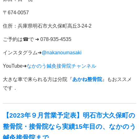
〒
674-0057
住所：
兵庫県明石市大久保町高丘
3-24-2
ご予約は
☎
で
➜ 078-935-4535
インスタグラム
➜
@nakanoumasaki
YouTube➜
なかのう鍼灸接骨院チャンネル
大きな車で来られる方は分院『
あかね整骨院
』もおススメ
です．
【2023年９月営業予定表】明石市大久保町の
整骨院・接骨院なら実績15年目の、なかのう
鍼灸接骨院まで