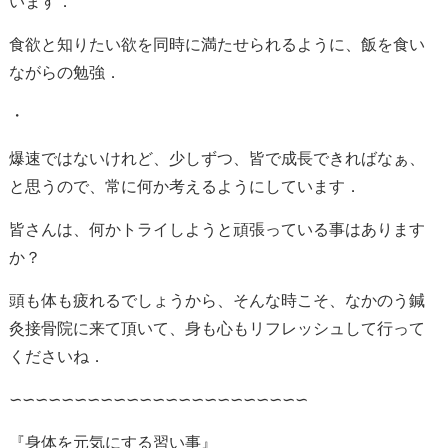
います．
食欲と知りたい欲を同時に満たせられるように、飯を食い
ながらの勉強．
・
爆速ではないけれど、少しずつ、皆で成長できればなぁ、
と思うので、常に何か考えるようにしています．
皆さんは、何かトライしようと頑張っている事はあります
か？
頭も体も疲れるでしょうから、そんな時こそ、なかのう鍼
灸接骨院に来て頂いて、身も心もリフレッシュして行って
くださいね．
∽∽∽∽∽∽∽∽∽∽∽∽∽∽∽∽∽∽∽∽∽∽∽
『身体を元気にする習い事』