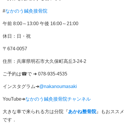
#
なかのう鍼灸接骨院
午前
8:00
～
13:00
午後
16:00
～
21:00
休日：日・祝
〒
674-0057
住所：
兵庫県明石市大久保町高丘
3-24-2
ご予約は
☎
で
➜ 078-935-4535
インスタグラム
➜
@nakanoumasaki
YouTube➜
なかのう鍼灸接骨院チャンネル
大きな車で来られる方は分院『
あかね整骨院
』もおススメ
です．