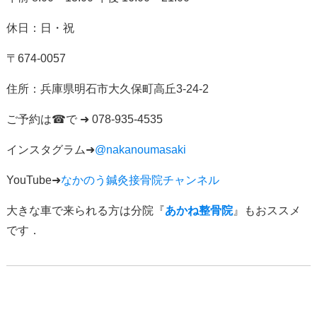
休日：日・祝
〒
674-0057
住所：
兵庫県明石市大久保町高丘
3-24-2
ご予約は
☎
で
➜ 078-935-4535
インスタグラム
➜
@nakanoumasaki
YouTube➜
なかのう鍼灸接骨院チャンネル
大きな車で来られる方は分院『
あかね整骨院
』もおススメ
です．