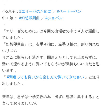
・
小5息子：
#エリーゼのために
／
#ベートーベン
中１娘：
#幻想即興曲
／
#ショパン
・
『エリーゼのために』は今回の出場者の中で４人が選曲し
ていました．
『幻想即興曲』は、右手４拍に、左手３拍の、割り切れな
いリズム
リズムに取らわせ過ぎず、間違えたとしても止まらずに、
勢いで流れるように弾いてもらうのが気持ちいい曲だと思
います．
『
#間違っても良いから楽しんで弾いてきなさい
』と送り
出しました．
・
来年は、息子は中学受験の為「出ずに勉強に集中する」と
言っておりましたが、