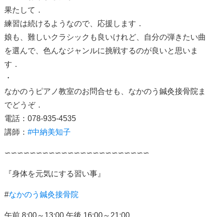
果たして．
練習は続けるようなので、応援します．
娘も、難しいクラシックも良いけれど、自分の弾きたい曲
を選んで、色んなジャンルに挑戦するのが良いと思いま
す．
・
なかのうピアノ教室のお問合せも、なかのう鍼灸接骨院ま
でどうぞ．
電話：078-935-4535
講師：
#中納美知子
∽∽∽∽∽∽∽∽∽∽∽∽∽∽∽∽∽∽∽∽∽∽∽
『身体を元気にする習い事』
#
なかのう鍼灸接骨院
午前
8:00
～
13:00
午後
16:00
～
21:00