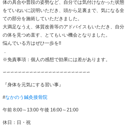
体の具合や普段の姿勢など、自分では気付けなかった状態
をていねいに説明いただき、頭から足裏まで、気になる全
ての部分を施術していただきました。
大満足なうえ、体質改善等のアドバイスもいただき、自分
の体を見つめ直す、とてもいい機会となりました。
悩んでいる方はぜひ一歩を!!
．
※免責事項：個人の感想で効果には差があります。
∽∽∽∽∽∽∽∽∽∽∽∽∽∽∽∽∽∽∽∽∽∽∽
『身体を元気にする習い事』
#
なかのう鍼灸接骨院
午前
8:00
～
13:00
午後
16:00
～
21:00
休日：日・祝