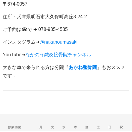
〒
674-0057
住所：
兵庫県明石市大久保町高丘
3-24-2
ご予約は
☎
で
➜ 078-935-4535
インスタグラム
➜
@nakanoumasaki
YouTube➜
なかのう鍼灸接骨院チャンネル
大きな車で来られる方は分院『
あかね整骨院
』もおススメ
です．